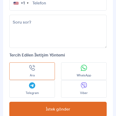
+1
Alanya'da satılık bu olağanüstü mülklere sahip olma
fırsatını yakalayın. Bir görüntüleme ayarlamak ve
Soru sor?
sofistike yaşamın somut örneğini keşfetmek için
bugün TEQ Property&Investment ile iletişime geçin.
Alanya'da satılık bu daireye yatırım yapın ve konfor,
stil ve yatırım potansiyeli dolu bir dünyanın kilidini
Tercih Edilen İletişim Yöntemi
açın.
Ara
WhatsApp
Telegram
Viber
İstek gönder