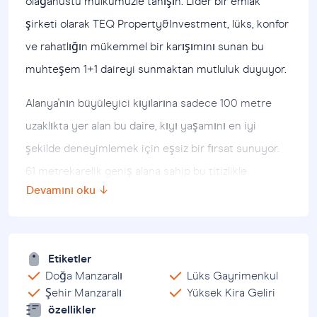
olağanüstü mülkümüzle tanışın. Lider bir emlak
şirketi olarak TEQ Property&Investment, lüks, konfor
ve rahatlığın mükemmel bir karışımını sunan bu
muhteşem 1+1 daireyi sunmaktan mutluluk duyuyor.
Alanya'nın büyüleyici kıyılarına sadece 100 metre
uzaklıkta yer alan bu daire, kıyı yaşamını en iyi
şekilde deneyimlemek için eşsiz bir fırsat sunuyor.
61 metrekarelik geniş alana sahip bu titizlikle
Devamını oku ↓
tasarlanmış daire, hem işlevselliği hem de stili en üst
düzeye çıkaran çağdaş bir yerleşim planına sahiptir.
Bu modern rezidansa girdiğinizde şıklık dünyasına
Etiketler
adım atın. Dairede iyi donanımlı bir yatak odası,
Doğa Manzaralı
Lüks Gayrimenkul
Şehir Manzaralı
Yüksek Kira Geliri
tuvaletli şık bir banyo ve çevrenin nefes kesen
özellikler