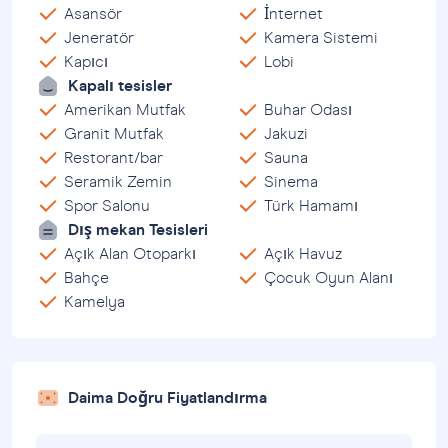
manzarasını sunan özel bir balkon bulunmaktadır.
Asansör
İnternet
İster sabah kahvenizi yudumlarken ister uzun bir
Jeneratör
Kamera Sistemi
Kapıcı
Lobi
günün ardından dinlenirken, bu balkon dinlenmek ve
Kapalı tesisler
muhteşem manzaraların keyfini çıkarmak için
Amerikan Mutfak
Buhar Odası
mükemmel bir ortam sağlar.
Granit Mutfak
Jakuzi
Restorant/bar
Sauna
2024 yılında inşa edilen bu daire, 9 katlı bir binanın 4.
Seramik Zemin
Sinema
Spor Salonu
Türk Hamamı
katında yer almakta olup, büyüleyici şehir ve doğa
Dış mekan Tesisleri
manzarası da dahil olmak üzere daha yüksek bir
Açık Alan Otoparkı
Açık Havuz
kotun avantajlarından yararlanmanıza olanak
Bahçe
Çocuk Oyun Alanı
Kamelya
sağlamaktadır. Daire, yıl boyunca konforlu bir yaşam
ortamı sağlayan bir iklim kontrol sistemi ile
donatılmıştır.
Daima Doğru Fiyatlandırma
Bu satılık mülklerin öne çıkan özelliklerinden biri