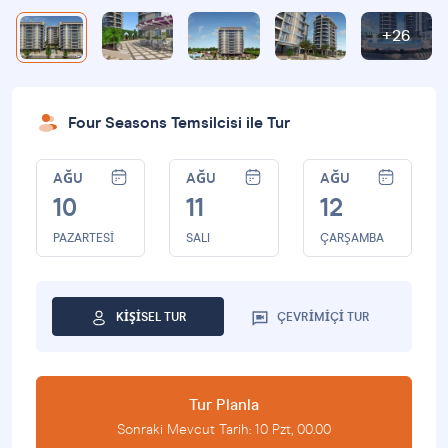
Four Seasons Temsilcisi ile Tur
AĞU
AĞU
AĞU
10
11
12
PAZARTESI
SALI
ÇARŞAMBA
KIŞISEL TUR
ÇEVRIMIÇI TUR
Tur Planla
Sonraki Mevcut Tarih: 10 Pzt, 00.00