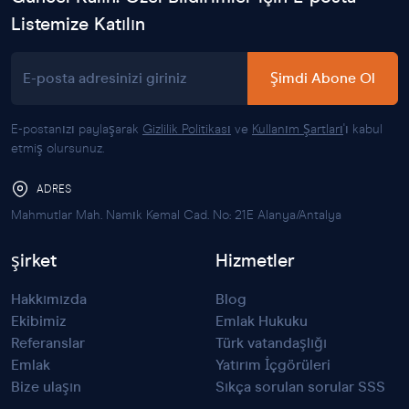
Listemize Katılın
E-posta adresinizi giriniz
Şimdi Abone Ol
E-postanızı paylaşarak
Gizlilik Politikası
ve
Kullanım Şartları
'ı kabul
etmiş olursunuz.
ADRES
Mahmutlar Mah. Namık Kemal Cad. No: 21E Alanya/Antalya
şirket
Hizmetler
Hakkımızda
Blog
Ekibimiz
Emlak Hukuku
Referanslar
Türk vatandaşlığı
Emlak
Yatırım İçgörüleri
Bize ulaşın
Sıkça sorulan sorular SSS